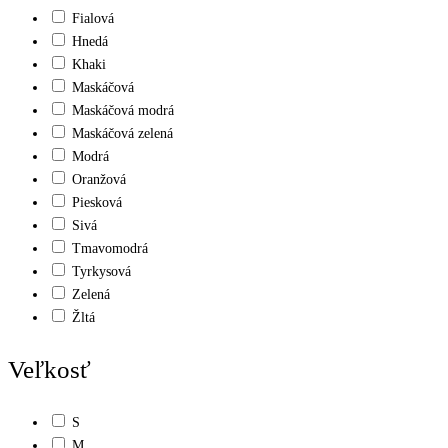
Fialová
Hnedá
Khaki
Maskáčová
Maskáčová modrá
Maskáčová zelená
Modrá
Oranžová
Piesková
Sivá
Tmavomodrá
Tyrkysová
Zelená
Žltá
Veľkosť
S
M