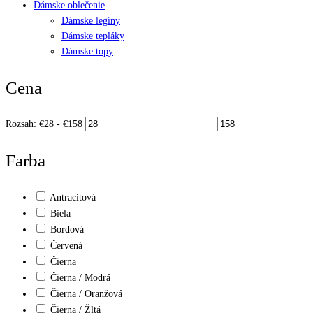
Dámske oblečenie
Dámske legíny
Dámske tepláky
Dámske topy
Cena
Rozsah:
€
28
- €
158
Farba
Antracitová
Biela
Bordová
Červená
Čierna
Čierna / Modrá
Čierna / Oranžová
Čierna / Žltá