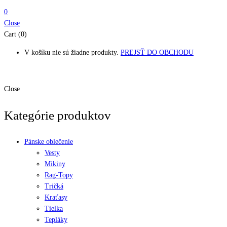
0
Close
Cart (0)
V košíku nie sú žiadne produkty.
PREJSŤ DO OBCHODU
Close
Kategórie produktov
Pánske oblečenie
Vesty
Mikiny
Rag-Topy
Tričká
Kraťasy
Tielka
Tepláky