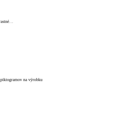
trastné…
a piktogramov na výrobku