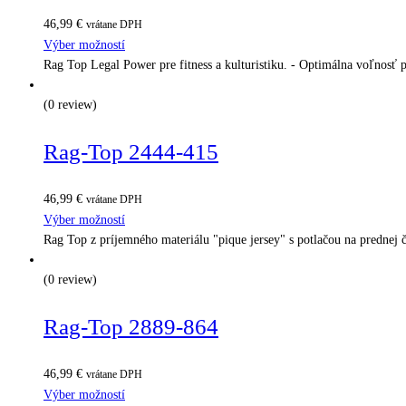
46,99
€
vrátane DPH
Výber možností
Rag Top Legal Power pre fitness a kulturistiku. - Optimálna voľnosť
(0 review)
Rag-Top 2444-415
46,99
€
vrátane DPH
Výber možností
Rag Top z príjemného materiálu "pique jersey" s potlačou na predne
(0 review)
Rag-Top 2889-864
46,99
€
vrátane DPH
Výber možností