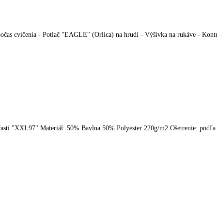
 počas cvičenia - Potlač "EAGLE" (Orlica) na hrudi - Výšivka na rukáve - Kon
j časti "XXL97" Materiál: 50% Bavlna 50% Polyester 220g/m2 Ošetrenie: podľ