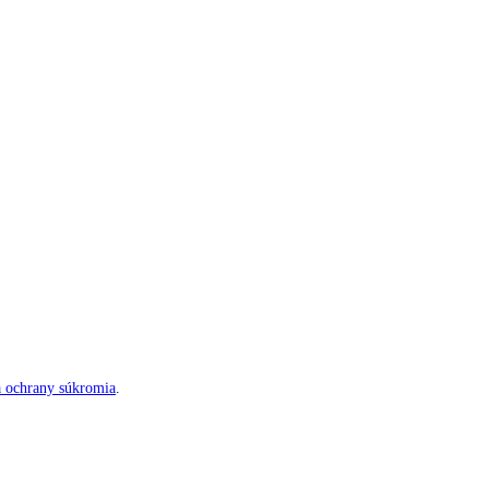
á ochrany súkromia
.