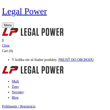
Legal Power
Menu
0
Close
Cart (0)
V košíku nie sú žiadne produkty.
PREJSŤ DO OBCHODU
Muži
Ženy
Novinky
Blog
Prihlásenie / Registrácia