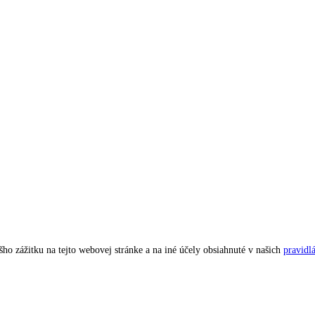
ho zážitku na tejto webovej stránke a na iné účely obsiahnuté v našich
pravidl