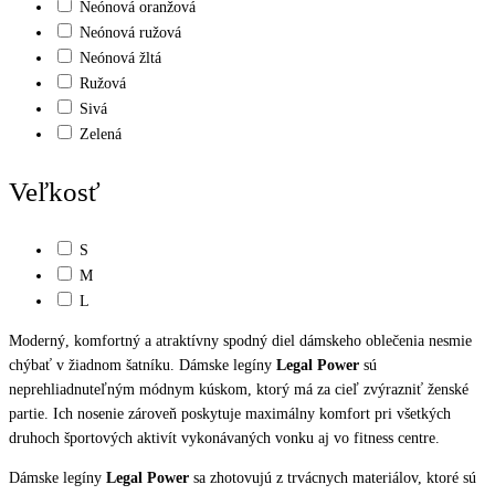
Neónová oranžová
Neónová ružová
Neónová žltá
Ružová
Sivá
Zelená
Veľkosť
S
M
L
Moderný, komfortný a atraktívny spodný diel dámskeho oblečenia nesmie
chýbať v žiadnom šatníku. Dámske legíny
Legal Power
sú
neprehliadnuteľným módnym kúskom, ktorý má za cieľ zvýrazniť ženské
partie. Ich nosenie zároveň poskytuje maximálny komfort pri všetkých
druhoch športových aktivít vykonávaných vonku aj vo fitness centre.
Dámske legíny
Legal Power
sa zhotovujú z trvácnych materiálov, ktoré sú