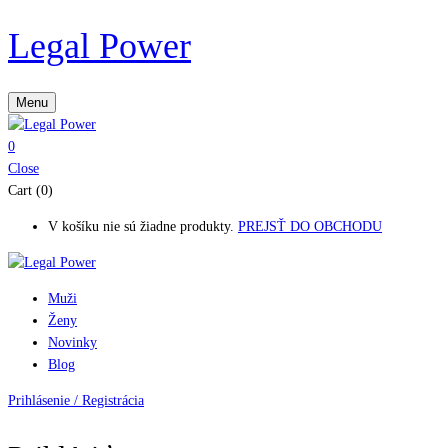
Legal Power
Menu
0
Close
Cart (0)
V košíku nie sú žiadne produkty.
PREJSŤ DO OBCHODU
Muži
Ženy
Novinky
Blog
Prihlásenie / Registrácia