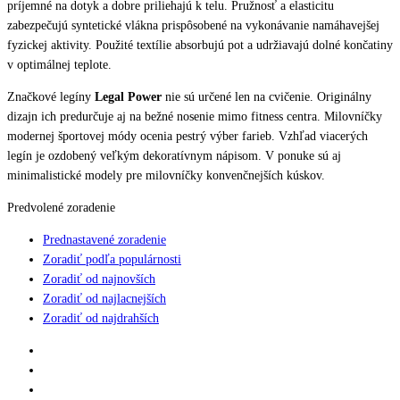
príjemné na dotyk a dobre priliehajú k telu. Pružnosť a elasticitu
zabezpečujú syntetické vlákna prispôsobené na vykonávanie namáhavejšej
fyzickej aktivity. Použité textílie absorbujú pot a udržiavajú dolné končatiny
v optimálnej teplote.
Značkové legíny
Legal Power
nie sú určené len na cvičenie. Originálny
dizajn ich predurčuje aj na bežné nosenie mimo fitness centra. Milovníčky
modernej športovej módy ocenia pestrý výber farieb. Vzhľad viacerých
legín je ozdobený veľkým dekoratívnym nápisom. V ponuke sú aj
minimalistické modely pre milovníčky konvenčnejších kúskov.
Predvolené zoradenie
Prednastavené zoradenie
Zoradiť podľa populárnosti
Zoradiť od najnovších
Zoradiť od najlacnejších
Zoradiť od najdrahších