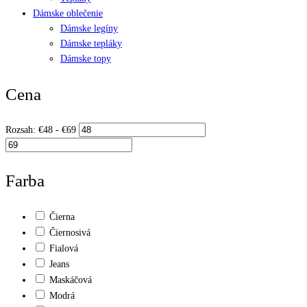
Dámske oblečenie
Dámske legíny
Dámske tepláky
Dámske topy
Cena
Rozsah:
€
48
- €
69
Farba
Čierna
Čiernosivá
Fialová
Jeans
Maskáčová
Modrá