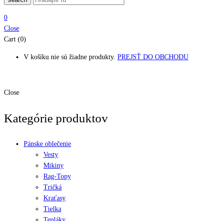
0
Close
Cart (0)
V košíku nie sú žiadne produkty.
PREJSŤ DO OBCHODU
Close
Kategórie produktov
Pánske oblečenie
Vesty
Mikiny
Rag-Topy
Tričká
Kraťasy
Tielka
Tepláky