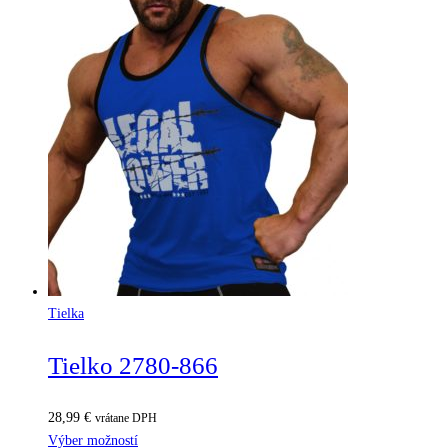
Tielka
Tielko 2780-866
28,99
€
vrátane DPH
Výber možností