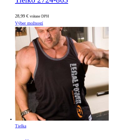
28,99
€
vrátane DPH
Výber možností
Tielka