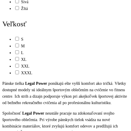
Sivá
Žltá
Veľkosť
S
M
L
XL
XXL
XXXL
Pánske tielka
Legal Power
ponúkajú ešte vyšší komfort ako tričká. Všetky
dostupné modely sú ideálnym športovým oblečením na cvičenie vo fitness
centre. Ich strih a dizajn podporuje výkon pri akejkoľvek športovej aktivite
od bežného rekreačného cvičenia až po profesionálnu kulturistiku.
Spoločnosť
Legal Power
neustále pracuje na zdokonaľovaní svojho
športového oblečenia. Pri výrobe pánskych tielok vsádza na nové
kombinácie materiálov, ktoré zvyšujú komfort odevov a predlžujú ich