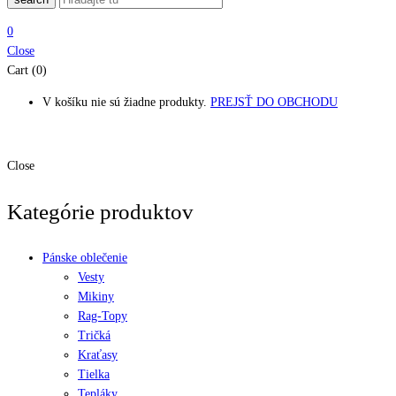
0
Close
Cart (0)
V košíku nie sú žiadne produkty.
PREJSŤ DO OBCHODU
Close
Kategórie produktov
Pánske oblečenie
Vesty
Mikiny
Rag-Topy
Tričká
Kraťasy
Tielka
Tepláky