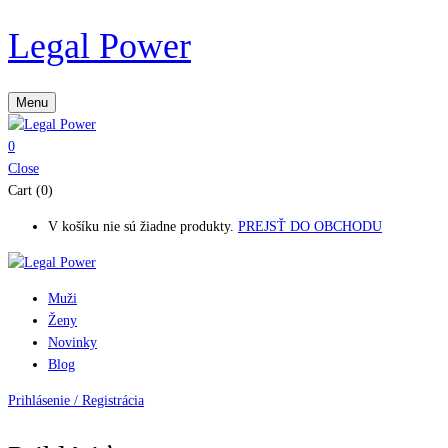
Legal Power
Menu
0
Close
Cart (0)
V košíku nie sú žiadne produkty.
PREJSŤ DO OBCHODU
Muži
Ženy
Novinky
Blog
Prihlásenie / Registrácia