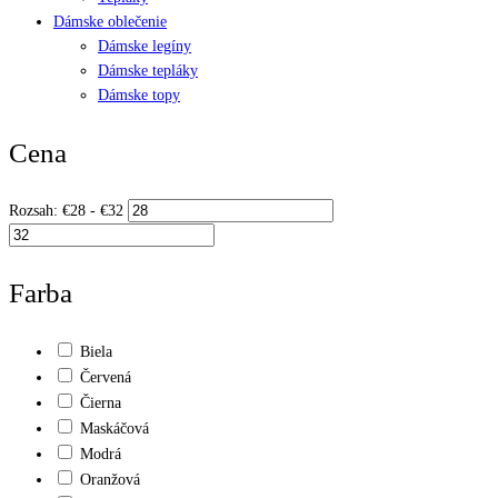
Dámske oblečenie
Dámske legíny
Dámske tepláky
Dámske topy
Cena
Rozsah:
€
28
- €
32
Farba
Biela
Červená
Čierna
Maskáčová
Modrá
Oranžová