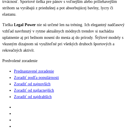
trvácnosť. Športové tielka pre pánov s voľnejším alebo priliehavejším
strihom sa vyrábajú z priedušnej a pot absorbujúcej bavlny, lycry či
elastanu.
Tielka
Legal Power
nie sú určené len na tréning. Ich elegantný nadčasový
vzhľad navrhnutý v rytme aktuálnych módnych trendov si nachádza
uplatnenie aj pri bežnom nosení do mesta aj do prírody. Štýlové modely s
vkusným dizajnom sú využiteľné pri všetkých druhoch športových a
rekreačných aktivít.
Predvolené zoradenie
Prednastavené zoradenie
Zoradiť podľa populárnosti
Zoradiť od najnovších
Zoradiť od najlacnejších
Zoradiť od najdrahších