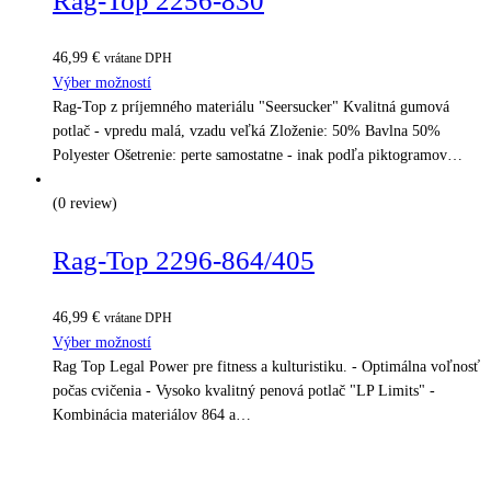
Rag-Top 2256-830
46,99
€
vrátane DPH
Výber možností
Rag-Top z príjemného materiálu "Seersucker" Kvalitná gumová
potlač - vpredu malá, vzadu veľká Zloženie: 50% Bavlna 50%
Polyester Ošetrenie: perte samostatne - inak podľa piktogramov…
(0 review)
Rag-Top 2296-864/405
46,99
€
vrátane DPH
Výber možností
Rag Top Legal Power pre fitness a kulturistiku. - Optimálna voľnosť
počas cvičenia - Vysoko kvalitný penová potlač "LP Limits" -
Kombinácia materiálov 864 a…