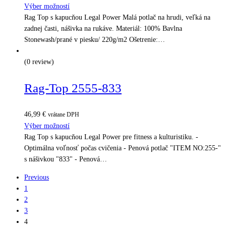
Výber možností
Rag Top s kapucňou Legal Power Malá potlač na hrudi, veľká na
zadnej časti, nášivka na rukáve. Materiál: 100% Bavlna
Stonewash/prané v piesku/ 220g/m2 Ošetrenie:…
(0 review)
Rag-Top 2555-833
46,99
€
vrátane DPH
Výber možností
Rag Top s kapucňou Legal Power pre fitness a kulturistiku. -
Optimálna voľnosť počas cvičenia - Penová potlač "ITEM NO:255-"
s nášivkou "833" - Penová…
Previous
1
2
3
4