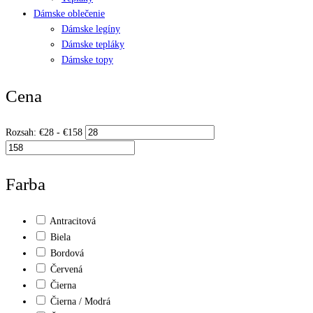
Dámske oblečenie
Dámske legíny
Dámske tepláky
Dámske topy
Cena
Rozsah:
€
28
- €
158
Farba
Antracitová
Biela
Bordová
Červená
Čierna
Čierna / Modrá