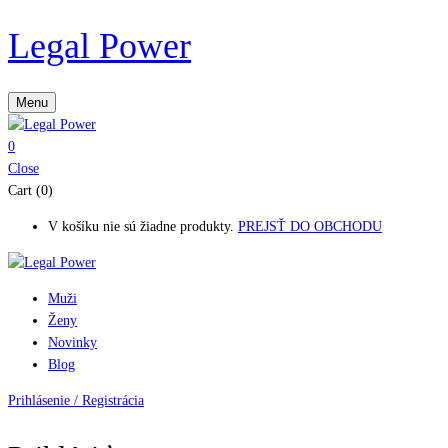
Legal Power
Menu
0
Close
Cart (0)
V košíku nie sú žiadne produkty.
PREJSŤ DO OBCHODU
Muži
Ženy
Novinky
Blog
Prihlásenie / Registrácia