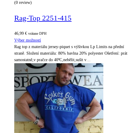
(0 review)
Rag-Top 2251-415
46,99
€
vrátane DPH
Výber možností
Rag top z materiálu jersey-piquet s výšivkou Lp Limits na přední
straně. Složení materiálu: 80% bavlna 20% polyester Ošetření: prát
samostatně,v pračce do 40ºC,nebělit,sušit v…