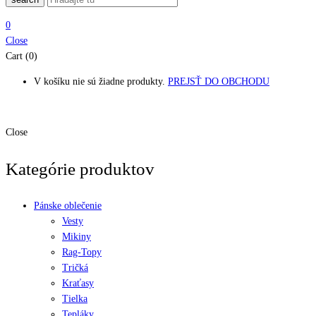
0
Close
Cart (0)
V košíku nie sú žiadne produkty.
PREJSŤ DO OBCHODU
Close
Kategórie produktov
Pánske oblečenie
Vesty
Mikiny
Rag-Topy
Tričká
Kraťasy
Tielka
Tepláky