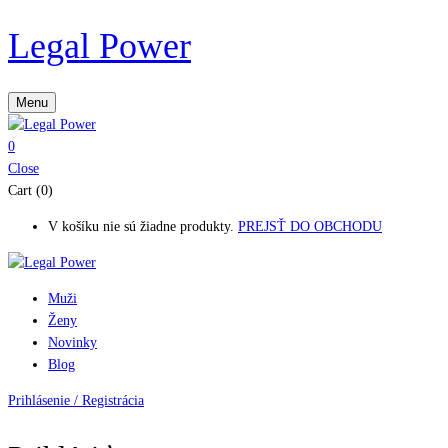
Legal Power
Menu
0
Close
Cart (0)
V košíku nie sú žiadne produkty.
PREJSŤ DO OBCHODU
Muži
Ženy
Novinky
Blog
Prihlásenie / Registrácia