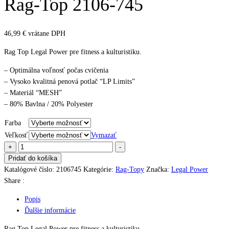
Rag-Top 2106-745
46,99
€
vrátane DPH
Rag Top Legal Power pre fitness a kulturistiku.
– Optimálna voľnosť počas cvičenia
– Vysoko kvalitná penová potlač “LP Limits”
– Materiál “MESH”
– 80% Bavlna / 20% Polyester
Farba
Veľkosť
Vymazať
množstvo
+
-
Rag-
Pridať do košíka
Top
Katalógové číslo:
2106745
Kategórie:
Rag-Topy
Značka:
Legal Power
2106-
Share :
745
Popis
Ďalšie informácie
Rag Top Legal Power pre fitness a kulturistiku.