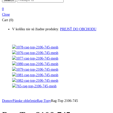
0
Close
Cart (0)
V košíku nie sú žiadne produkty.
PREJSŤ DO OBCHODU
Domov
Pánske oblečenie
Rag-Topy
Rag-Top 2106-745