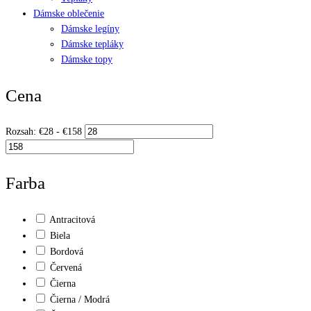
Dámske oblečenie
Dámske legíny
Dámske tepláky
Dámske topy
Cena
Rozsah:
€
28
- €
158
Farba
Antracitová
Biela
Bordová
Červená
Čierna
Čierna / Modrá