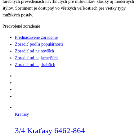
farebných prevedeniach navrhnutých pre milovníkov klasiky aj moderných
štýlov. Sortiment je dostupný vo všetkých veľkostiach pre všetky typy
mužských postáv.
Predvolené zoradenie
Prednastavené zoradenie
Zoradiť podľa populárnosti
Zoradiť od najnovších
Zoradiť od najlacnejších
Zoradiť od najdrahších
Kraťasy
3/4 Kraťasy 6462-864