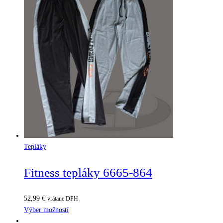
Tepláky
Fitness tepláky 6665-864
52,99
€
vrátane DPH
Výber možností