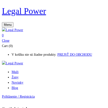
Legal Power
Menu
0
Close
Cart (0)
V košíku nie sú žiadne produkty.
PREJSŤ DO OBCHODU
Muži
Ženy
Novinky
Blog
Prihlásenie / Registrácia