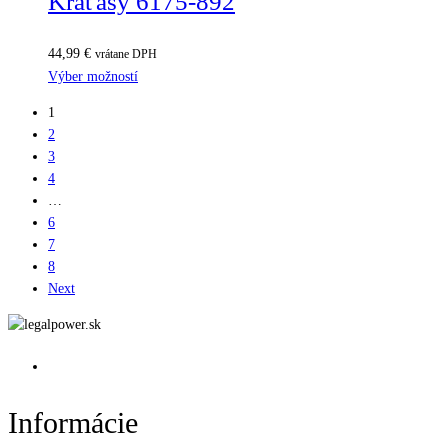
Kraťasy 6175-892
44,99
€
vrátane DPH
Výber možností
1
2
3
4
…
6
7
8
Next
Informácie