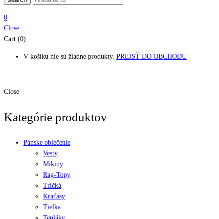
0
Close
Cart (0)
V košíku nie sú žiadne produkty.
PREJSŤ DO OBCHODU
Close
Kategórie produktov
Pánske oblečenie
Vesty
Mikiny
Rag-Topy
Tričká
Kraťasy
Tielka
Tepláky