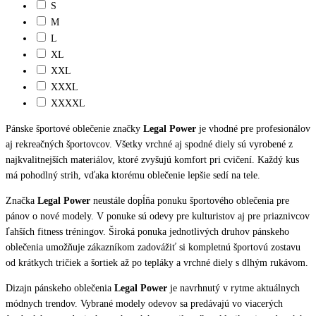
S
M
L
XL
XXL
XXXL
XXXXL
Pánske športové oblečenie značky
Legal Power
je vhodné pre profesionálov
aj rekreačných športovcov. Všetky vrchné aj spodné diely sú vyrobené z
najkvalitnejších materiálov, ktoré zvyšujú komfort pri cvičení. Každý kus
má pohodlný strih, vďaka ktorému oblečenie lepšie sedí na tele.
Značka
Legal Power
neustále dopĺňa ponuku športového oblečenia pre
pánov o nové modely. V ponuke sú odevy pre kulturistov aj pre priaznivcov
ľahších fitness tréningov. Široká ponuka jednotlivých druhov pánskeho
oblečenia umožňuje zákazníkom zadovážiť si kompletnú športovú zostavu
od krátkych tričiek a šortiek až po tepláky a vrchné diely s dlhým rukávom.
Dizajn pánskeho oblečenia
Legal Power
je navrhnutý v rytme aktuálnych
módnych trendov. Vybrané modely odevov sa predávajú vo viacerých