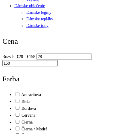
Dámske oblečenie
Dámske legíny
Dámske tepláky
Dámske topy
Cena
Rozsah:
€
28
- €
158
Farba
Antracitová
Biela
Bordová
Červená
Čierna
Čierna / Modrá