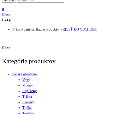
0
Close
Cart (0)
V košíku nie sú žiadne produkty.
PREJSŤ DO OBCHODU
Close
Kategórie produktov
Pánske oblečenie
Vesty
Mikiny
Rag-Topy
Tričká
Kraťasy
Tielka
Tepláky