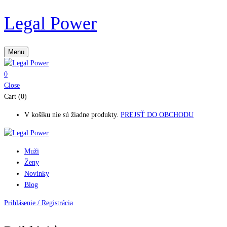
Legal Power
Menu
0
Close
Cart (0)
V košíku nie sú žiadne produkty.
PREJSŤ DO OBCHODU
Muži
Ženy
Novinky
Blog
Prihlásenie / Registrácia