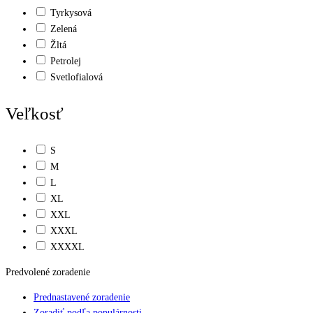
Tyrkysová
Zelená
Žltá
Petrolej
Svetlofialová
Veľkosť
S
M
L
XL
XXL
XXXL
XXXXL
Predvolené zoradenie
Prednastavené zoradenie
Zoradiť podľa populárnosti