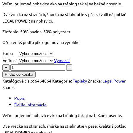
Veľmi príjemné nohavice ako na tréning tak aj na bežné nosenie.
Dve vrecká na stranách, šnúrka na stiahnutie v páse, kvalitná potlač
LEGAL POWER na nohavici.
Zloženie: 50% bavlna, 50% polyester
Ošetrenie: podľa piktogramov na výrobku
Farba
Veľkosť
Vymazať
množstvo
+
-
Fitness
Pridať do košíka
tepláky
Katalógové číslo:
6464864
Kategórie:
Tepláky
Značka:
Legal Power
6464-
Share :
864
Popis
Ďalšie informácie
Veľmi príjemné nohavice ako na tréning tak aj na bežné nosenie.
Dve vrecká na stranách, šnúrka na stiahnutie v páse, kvalitná potlač
LEGAL POWER na nohavici.