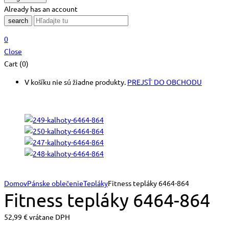
Already has an account
search
0
Close
Cart (0)
V košíku nie sú žiadne produkty.
PREJSŤ DO OBCHODU
Domov
Pánske oblečenie
Tepláky
Fitness tepláky 6464-864
Fitness tepláky 6464-864
52,99
€
vrátane DPH