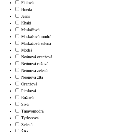
Fialová
Hnedá
Jeans
Khaki
Maskáčová
Maskáčová modrá
Maskáčová zelená
Modrá
Neónová oranžová
Neónová ružová
Neónová zelená
Neónová žltá
Oranžová
Piesková
Ružová
Sivá
Tmavomodrá
Tyrkysová
Zelená
Žltá