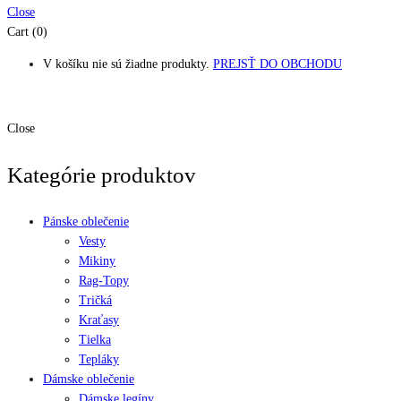
Close
Cart (0)
V košíku nie sú žiadne produkty.
PREJSŤ DO OBCHODU
Close
Kategórie produktov
Pánske oblečenie
Vesty
Mikiny
Rag-Topy
Tričká
Kraťasy
Tielka
Tepláky
Dámske oblečenie
Dámske legíny