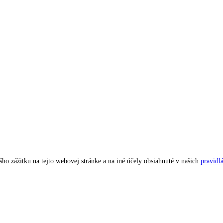
ho zážitku na tejto webovej stránke a na iné účely obsiahnuté v našich
pravidl