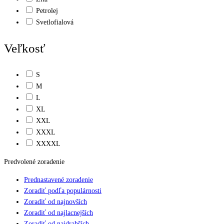
Petrolej
Svetlofialová
Veľkosť
S
M
L
XL
XXL
XXXL
XXXXL
Predvolené zoradenie
Prednastavené zoradenie
Zoradiť podľa populárnosti
Zoradiť od najnovších
Zoradiť od najlacnejších
Zoradiť od najdrahších