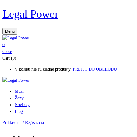
Legal Power
Menu
0
Close
Cart (0)
V košíku nie sú žiadne produkty.
PREJSŤ DO OBCHODU
Muži
Ženy
Novinky
Blog
Prihlásenie / Registrácia