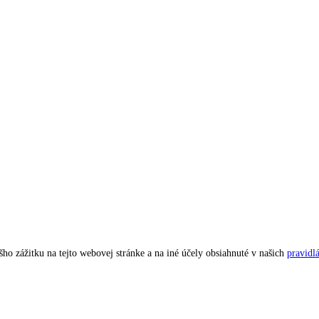
ho zážitku na tejto webovej stránke a na iné účely obsiahnuté v našich
pravidl