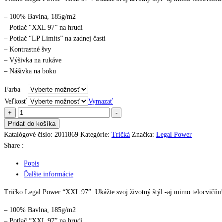
– 100% Bavlna, 185g/m2
– Potlač “XXL 97” na hrudi
– Potlač “LP Limits” na zadnej časti
– Kontrastné švy
– Výšivka na rukáve
– Nášivka na boku
Farba
Veľkosť
Vymazať
množstvo
+
-
Tričko
Pridať do košíka
2011-
Katalógové číslo:
2011869
Kategórie:
Tričká
Značka:
Legal Power
869
Share :
Popis
Ďalšie informácie
Tričko Legal Power “XXL 97”. Ukážte svoj životný štýl -aj mimo telocvičňu
– 100% Bavlna, 185g/m2
– Potlač “XXL 97” na hrudi