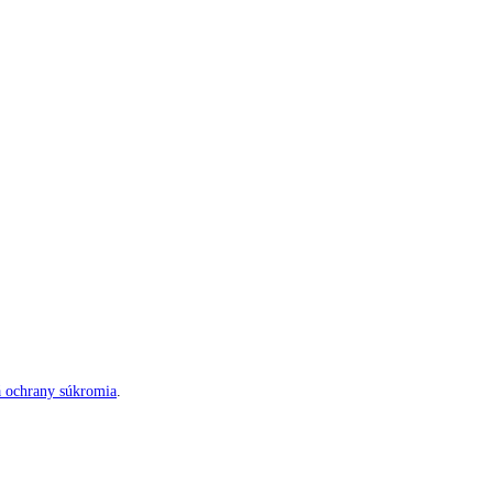
á ochrany súkromia
.