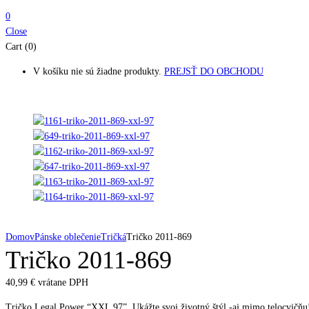
0
Close
Cart (0)
V košíku nie sú žiadne produkty.
PREJSŤ DO OBCHODU
Domov
Pánske oblečenie
Tričká
Tričko 2011-869
Tričko 2011-869
40,99
€
vrátane DPH
Tričko Legal Power “XXL 97”. Ukážte svoj životný štýl -aj mimo telocvičňu