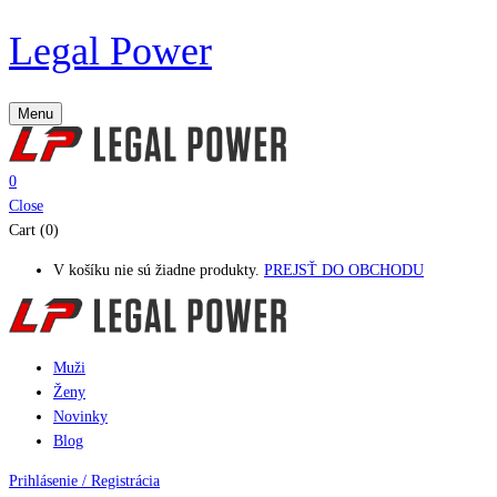
Legal Power
Menu
0
Close
Cart (0)
V košíku nie sú žiadne produkty.
PREJSŤ DO OBCHODU
Muži
Ženy
Novinky
Blog
Prihlásenie / Registrácia