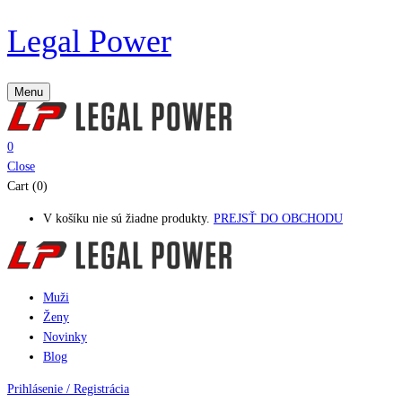
Legal Power
Menu
0
Close
Cart (0)
V košíku nie sú žiadne produkty.
PREJSŤ DO OBCHODU
Muži
Ženy
Novinky
Blog
Prihlásenie / Registrácia