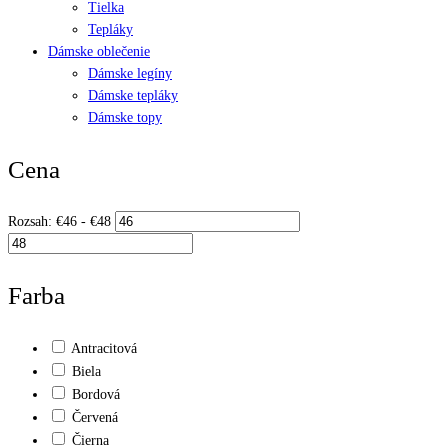
Tielka
Tepláky
Dámske oblečenie
Dámske legíny
Dámske tepláky
Dámske topy
Cena
Rozsah:
€
46
- €
48
Farba
Antracitová
Biela
Bordová
Červená
Čierna