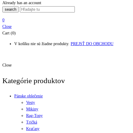
Already has an account
search
0
Close
Cart (0)
V košíku nie sú žiadne produkty.
PREJSŤ DO OBCHODU
Close
Kategórie produktov
Pánske oblečenie
Vesty
Mikiny
Rag-Topy
Tričká
Kraťasy