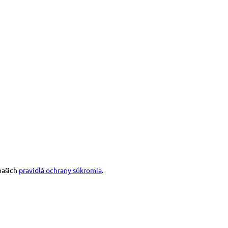
našich
pravidlá ochrany súkromia
.