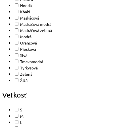
Hnedá
Khaki
Maskáčová
Maskáčová modrá
Maskáčová zelená
Modrá
Oranžová
Piesková
Sivá
Tmavomodrá
Tyrkysová
Zelená
Žltá
Veľkosť
S
M
L