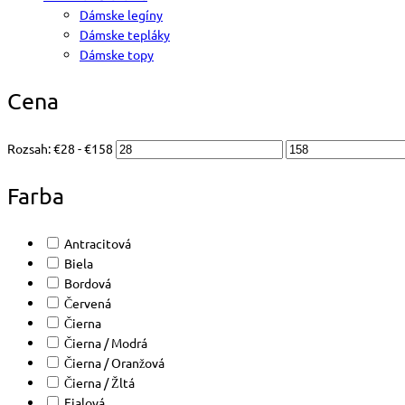
Dámske legíny
Dámske tepláky
Dámske topy
Cena
Rozsah:
€
28
- €
158
Farba
Antracitová
Biela
Bordová
Červená
Čierna
Čierna / Modrá
Čierna / Oranžová
Čierna / Žltá
Fialová