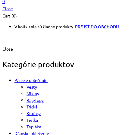
0
Close
Cart (0)
V košíku nie sú žiadne produkty.
PREJSŤ DO OBCHODU
Close
Kategórie produktov
Pánske oblečenie
Vesty
Mikiny
Rag-Topy
Tričká
Kraťasy
Tielka
Tepláky
Dámske oblečenie