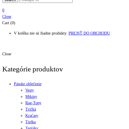
0
Close
Cart (0)
V košíku nie sú žiadne produkty.
PREJSŤ DO OBCHODU
Close
Kategórie produktov
Pánske oblečenie
Vesty
Mikiny
Rag-Topy
Tričká
Kraťasy
Tielka
Tepláky