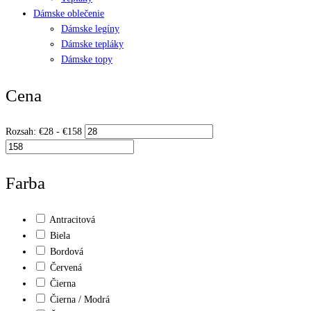
Dámske oblečenie
Dámske legíny
Dámske tepláky
Dámske topy
Cena
Rozsah:
€
28
- €
158
Farba
Antracitová
Biela
Bordová
Červená
Čierna
Čierna / Modrá