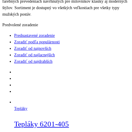
farebných prevedeniach navrhnutých pre milovníkov klasiky aj moderných
štýlov. Sortiment je dostupný vo všetkých veľkostiach pre všetky typy
mužských postáv.
Predvolené zoradenie
Prednastavené zoradenie
Zoradiť podľa populárnosti
Zoradiť od najnovších
Zoradiť od najlacnejších
Zoradiť od najdrahších
Tepláky
Tepláky 6201-405