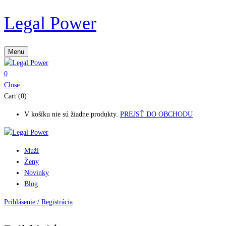
Legal Power
Menu
0
Close
Cart (0)
V košíku nie sú žiadne produkty.
PREJSŤ DO OBCHODU
Muži
Ženy
Novinky
Blog
Prihlásenie / Registrácia