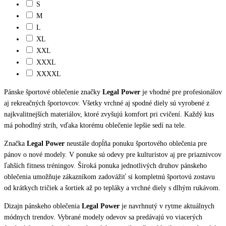
S
M
L
XL
XXL
XXXL
XXXXL
Pánske športové oblečenie značky
Legal Power
je vhodné pre profesionálov
aj rekreačných športovcov. Všetky vrchné aj spodné diely sú vyrobené z
najkvalitnejších materiálov, ktoré zvyšujú komfort pri cvičení. Každý kus
má pohodlný strih, vďaka ktorému oblečenie lepšie sedí na tele.
Značka
Legal Power
neustále dopĺňa ponuku športového oblečenia pre
pánov o nové modely. V ponuke sú odevy pre kulturistov aj pre priaznivcov
ľahších fitness tréningov. Široká ponuka jednotlivých druhov pánskeho
oblečenia umožňuje zákazníkom zadovážiť si kompletnú športovú zostavu
od krátkych tričiek a šortiek až po tepláky a vrchné diely s dlhým rukávom.
Dizajn pánskeho oblečenia
Legal Power
je navrhnutý v rytme aktuálnych
módnych trendov. Vybrané modely odevov sa predávajú vo viacerých