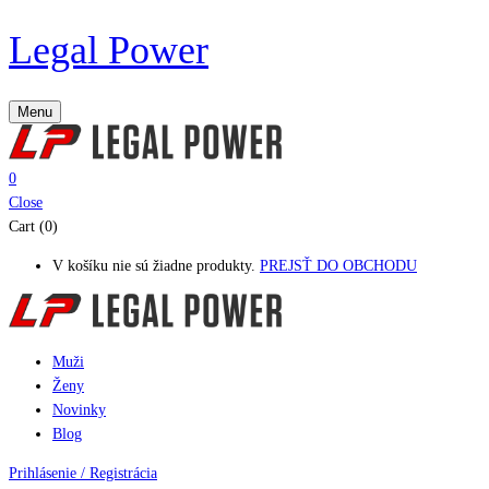
Legal Power
Menu
0
Close
Cart (0)
V košíku nie sú žiadne produkty.
PREJSŤ DO OBCHODU
Muži
Ženy
Novinky
Blog
Prihlásenie / Registrácia