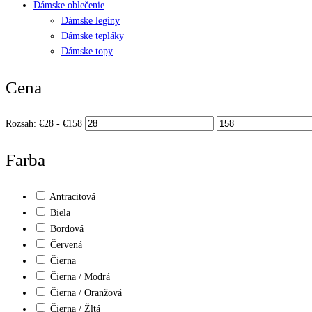
Dámske oblečenie
Dámske legíny
Dámske tepláky
Dámske topy
Cena
Rozsah:
€
28
- €
158
Farba
Antracitová
Biela
Bordová
Červená
Čierna
Čierna / Modrá
Čierna / Oranžová
Čierna / Žltá