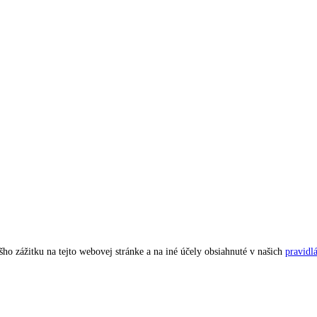
ho zážitku na tejto webovej stránke a na iné účely obsiahnuté v našich
pravidl