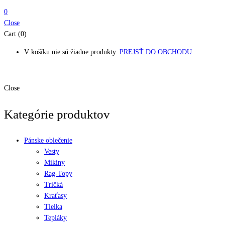
0
Close
Cart (0)
V košíku nie sú žiadne produkty.
PREJSŤ DO OBCHODU
Close
Kategórie produktov
Pánske oblečenie
Vesty
Mikiny
Rag-Topy
Tričká
Kraťasy
Tielka
Tepláky