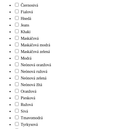
Čiernosivá
Fialová
Hnedá
Jeans
Khaki
Maskáčová
Maskáčová modrá
Maskáčová zelená
Modrá
Neónová oranžová
Neónová ružová
Neónová zelená
Neónová žltá
Oranžová
Piesková
Ružová
Sivá
Tmavomodrá
Tyrkysová