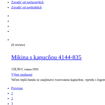
Zoradiť od najlacnejších
Zoradiť od najdrahších
(0 review)
Mikina s kapucňou 4144-835
158,99
€
vrátane DPH
Výber možností
Veľmi teplá bunda so zaujímavo tvarovanou kapucňou, vpredu s logo
Previous
1
2
3