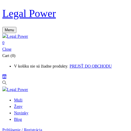
Legal Power
Menu
0
Close
Cart (0)
V košíku nie sú žiadne produkty.
PREJSŤ DO OBCHODU
Muži
Ženy
Novinky
Blog
Prihlásenie / Registrácia