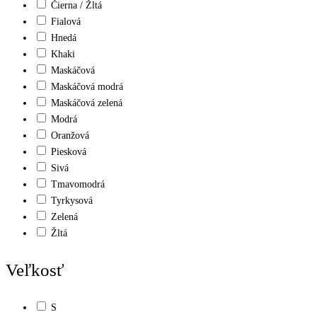
Čierna / Žltá
Fialová
Hnedá
Khaki
Maskáčová
Maskáčová modrá
Maskáčová zelená
Modrá
Oranžová
Piesková
Sivá
Tmavomodrá
Tyrkysová
Zelená
Žltá
Veľkosť
S