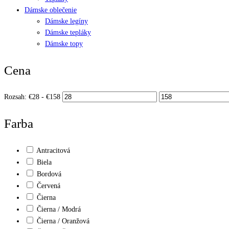
Dámske oblečenie
Dámske legíny
Dámske tepláky
Dámske topy
Cena
Rozsah:
€
28
- €
158
Farba
Antracitová
Biela
Bordová
Červená
Čierna
Čierna / Modrá
Čierna / Oranžová