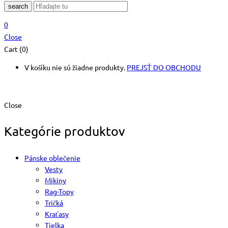
search
0
Close
Cart (0)
V košíku nie sú žiadne produkty.
PREJSŤ DO OBCHODU
Close
Kategórie produktov
Pánske oblečenie
Vesty
Mikiny
Rag-Topy
Tričká
Kraťasy
Tielka