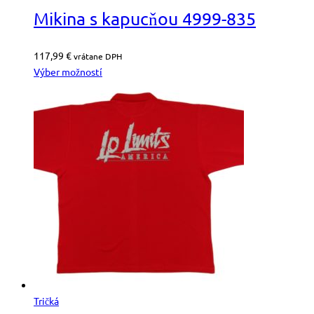
Mikina s kapucňou 4999-835
117,99
€
vrátane DPH
Výber možností
Tričká