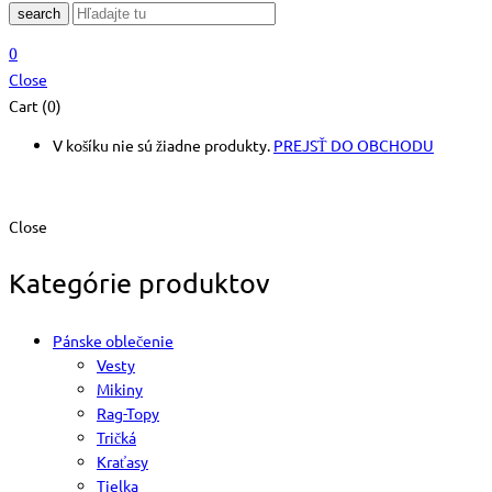
search
0
Close
Cart (0)
V košíku nie sú žiadne produkty.
PREJSŤ DO OBCHODU
Close
Kategórie produktov
Pánske oblečenie
Vesty
Mikiny
Rag-Topy
Tričká
Kraťasy
Tielka