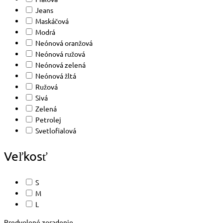
Jeans
Maskáčová
Modrá
Neónová oranžová
Neónová ružová
Neónová zelená
Neónová žltá
Ružová
Sivá
Zelená
Petrolej
Svetlofialová
Veľkosť
S
M
L
Predvolené zoradenie