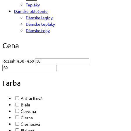
Tepláky
Dámske oblečenie
Dámske legíny
Dámske tepláky
Dámske topy
Cena
Rozsah:
€
30
- €
69
Farba
Antracitová
Biela
Červená
Čierna
Čiernosivá
Fialová