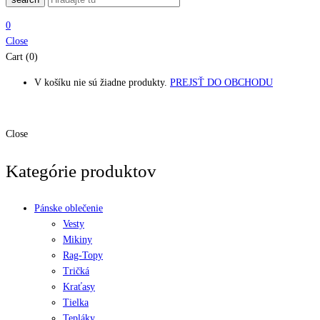
0
Close
Cart (0)
V košíku nie sú žiadne produkty.
PREJSŤ DO OBCHODU
Close
Kategórie produktov
Pánske oblečenie
Vesty
Mikiny
Rag-Topy
Tričká
Kraťasy
Tielka
Tepláky