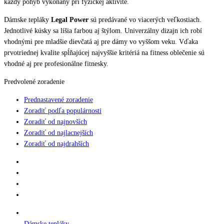
každý pohyb vykonaný pri fyzickej aktivite.
Dámske tepláky
Legal Power
sú predávané vo viacerých veľkostiach.
Jednotlivé kúsky sa líšia farbou aj štýlom. Univerzálny dizajn ich robí
vhodnými pre mladšie dievčatá aj pre dámy vo vyššom veku. Vďaka
prvotriednej kvalite spĺňajúcej najvyššie kritériá na fitness oblečenie sú
vhodné aj pre profesionálne fitnesky.
Predvolené zoradenie
Prednastavené zoradenie
Zoradiť podľa populárnosti
Zoradiť od najnovších
Zoradiť od najlacnejších
Zoradiť od najdrahších
Dámske tepláky