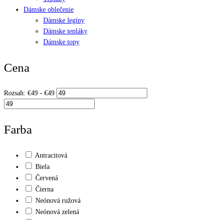
Dámske oblečenie
Dámske legíny
Dámske tepláky
Dámske topy
Cena
Rozsah:
€
49
- €
49
Farba
Antracitová
Biela
Červená
Čierna
Neónová ružová
Neónová zelená