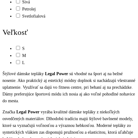
Sivá
Petrolej
Svetlofialová
Veľkosť
S
M
L
Štýlové dámske tepláky
Legal Power
sú vhodné na šport aj na bežné
nosenie. Ako praktický aj estetický módny doplnok si nachádzajú všestranné
uplatnenie. Využívať sa dajú vo fitness centre, pri behaní aj na prechádzke.
Dámy preferujúce športovú módu ich nosia aj ako voľné pohodlné nohavice
do mesta.
Značka
Legal Power
vyrába kvalitné dámske tepláky z niekoľkých
osvedčených materiálov. Dlhodobú tradíciu majú štýlové bavlnené modely,
ktoré sa vyznačujú voľnosťou a výraznou hebkosťou. Moderné tepláky zo
syntetických vlákien zas disponujú pružnosťou a elasticitou, ktorá uľahčuje