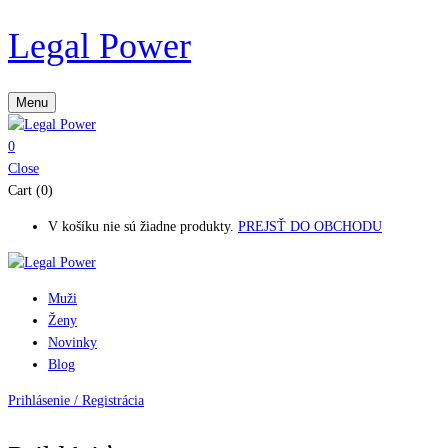
Legal Power
Menu
0
Close
Cart (0)
V košíku nie sú žiadne produkty.
PREJSŤ DO OBCHODU
Muži
Ženy
Novinky
Blog
Prihlásenie / Registrácia