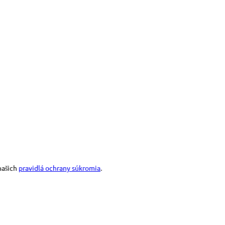
našich
pravidlá ochrany súkromia
.