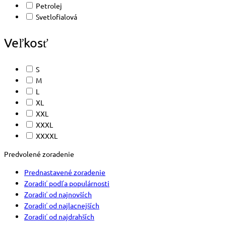
Petrolej
Svetlofialová
Veľkosť
S
M
L
XL
XXL
XXXL
XXXXL
Predvolené zoradenie
Prednastavené zoradenie
Zoradiť podľa populárnosti
Zoradiť od najnovších
Zoradiť od najlacnejších
Zoradiť od najdrahších