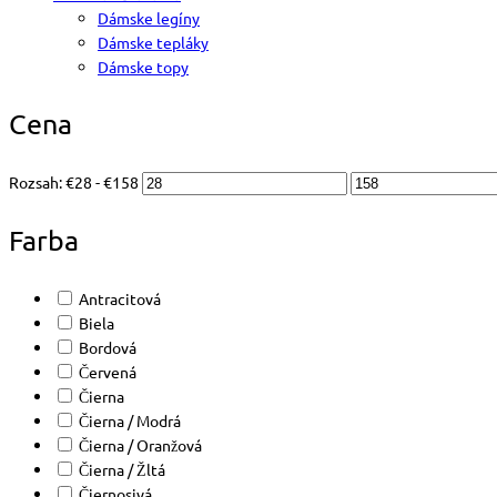
Dámske legíny
Dámske tepláky
Dámske topy
Cena
Rozsah:
€
28
- €
158
Farba
Antracitová
Biela
Bordová
Červená
Čierna
Čierna / Modrá
Čierna / Oranžová
Čierna / Žltá
Čiernosivá