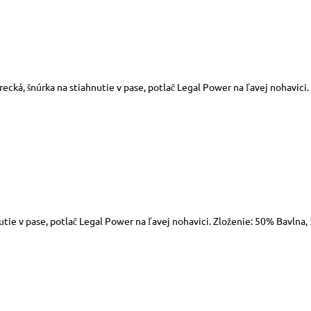
recká, šnúrka na stiahnutie v pase, potlač Legal Power na ľavej nohavic
utie v pase, potlač Legal Power na ľavej nohavici. Zloženie: 50% Bavln