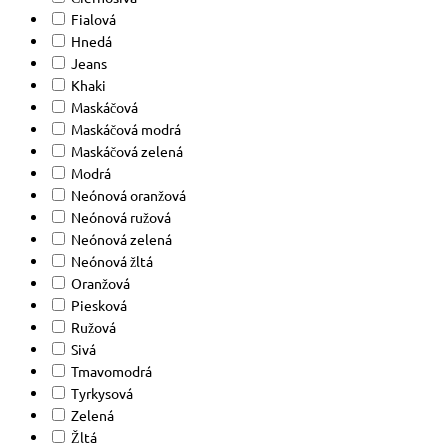
Fialová
Hnedá
Jeans
Khaki
Maskáčová
Maskáčová modrá
Maskáčová zelená
Modrá
Neónová oranžová
Neónová ružová
Neónová zelená
Neónová žltá
Oranžová
Piesková
Ružová
Sivá
Tmavomodrá
Tyrkysová
Zelená
Žltá