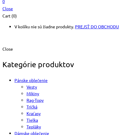
0
Close
Cart (0)
V košíku nie sú žiadne produkty.
PREJSŤ DO OBCHODU
Close
Kategórie produktov
Pánske oblečenie
Vesty
Mikiny
Rag-Topy
Tričká
Kraťasy
Tielka
Tepláky
Dámske oblečenie