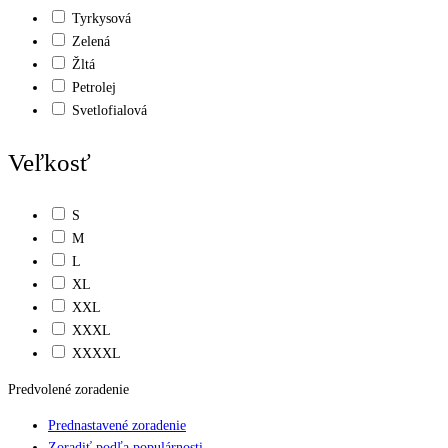
Tyrkysová
Zelená
Žltá
Petrolej
Svetlofialová
Veľkosť
S
M
L
XL
XXL
XXXL
XXXXL
Predvolené zoradenie
Prednastavené zoradenie
Zoradiť podľa populárnosti