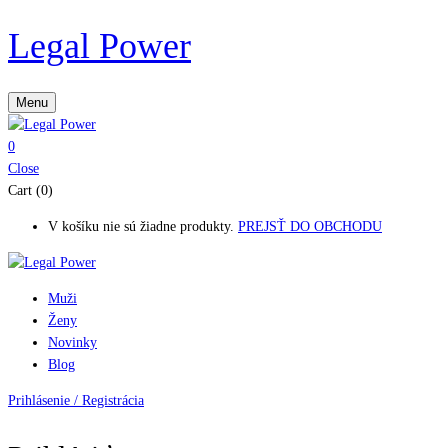
Legal Power
Menu
0
Close
Cart (0)
V košíku nie sú žiadne produkty.
PREJSŤ DO OBCHODU
Muži
Ženy
Novinky
Blog
Prihlásenie / Registrácia