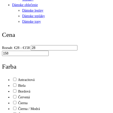
Dámske oblečenie
Dámske legíny
Dámske tepláky
Dámske topy
Cena
Rozsah:
€
28
- €
158
Farba
Antracitová
Biela
Bordová
Červená
Čierna
Čierna / Modrá