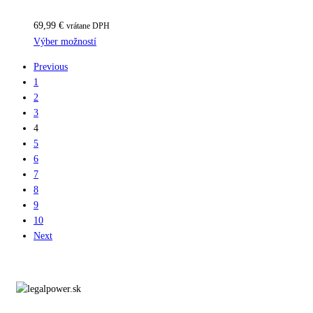
69,99
€
vrátane DPH
Výber možností
Previous
1
2
3
4
5
6
7
8
9
10
Next