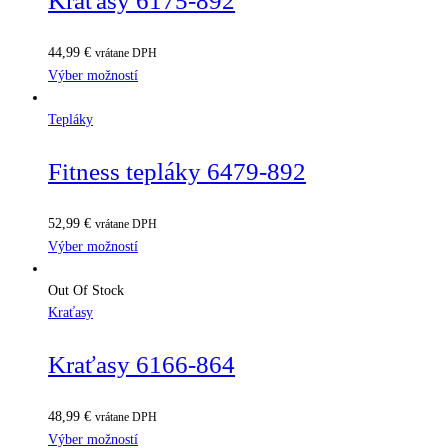
Kraťasy 6175-892
44,99
€
vrátane DPH
Výber možností
Tepláky
Fitness tepláky 6479-892
52,99
€
vrátane DPH
Výber možností
Out Of Stock
Kraťasy
Kraťasy 6166-864
48,99
€
vrátane DPH
Výber možností