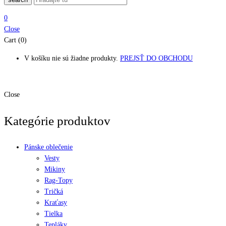
0
Close
Cart (0)
V košíku nie sú žiadne produkty.
PREJSŤ DO OBCHODU
Close
Kategórie produktov
Pánske oblečenie
Vesty
Mikiny
Rag-Topy
Tričká
Kraťasy
Tielka
Tepláky