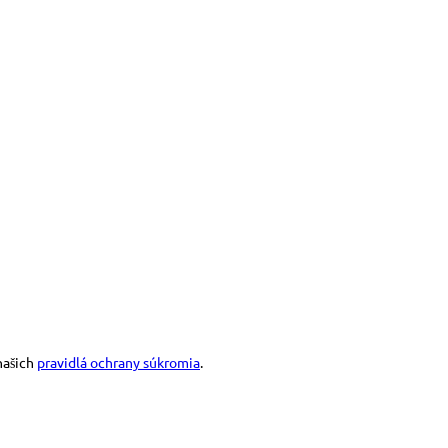
našich
pravidlá ochrany súkromia
.