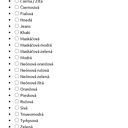
Čierna / Žltá
Čiernosivá
Fialová
Hnedá
Jeans
Khaki
Maskáčová
Maskáčová modrá
Maskáčová zelená
Modrá
Neónová oranžová
Neónová ružová
Neónová zelená
Neónová žltá
Oranžová
Piesková
Ružová
Sivá
Tmavomodrá
Tyrkysová
Zelená