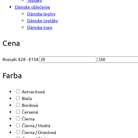
Tepláky
Dámske oblečenie
Dámske legíny
Dámske tepláky
Dámske topy
Cena
Rozsah:
€
28
- €
158
Farba
Antracitová
Biela
Bordová
Červená
Čierna
Čierna / Modrá
Čierna / Oranžová