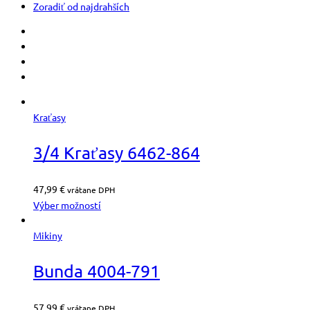
Zoradiť od najdrahších
Kraťasy
3/4 Kraťasy 6462-864
47,99
€
vrátane DPH
Výber možností
Mikiny
Bunda 4004-791
57,99
€
vrátane DPH