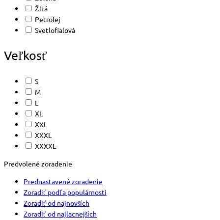
Žltá
Petrolej
Svetlofialová
Veľkosť
S
M
L
XL
XXL
XXXL
XXXXL
Predvolené zoradenie
Prednastavené zoradenie
Zoradiť podľa populárnosti
Zoradiť od najnovších
Zoradiť od najlacnejších