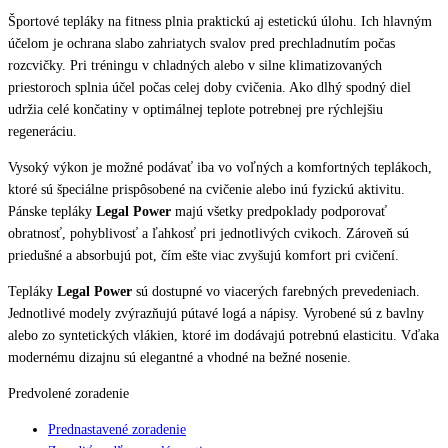
Športové tepláky na fitness plnia praktickú aj estetickú úlohu. Ich hlavným
účelom je ochrana slabo zahriatych svalov pred prechladnutím počas
rozcvičky. Pri tréningu v chladných alebo v silne klimatizovaných
priestoroch splnia účel počas celej doby cvičenia. Ako dlhý spodný diel
udržia celé končatiny v optimálnej teplote potrebnej pre rýchlejšiu
regeneráciu.
Vysoký výkon je možné podávať iba vo voľných a komfortných teplákoch,
ktoré sú špeciálne prispôsobené na cvičenie alebo inú fyzickú aktivitu.
Pánske tepláky
Legal Power
majú všetky predpoklady podporovať
obratnosť, pohyblivosť a ľahkosť pri jednotlivých cvikoch. Zároveň sú
priedušné a absorbujú pot, čím ešte viac zvyšujú komfort pri cvičení.
Tepláky
Legal Power
sú dostupné vo viacerých farebných prevedeniach.
Jednotlivé modely zvýrazňujú pútavé logá a nápisy. Vyrobené sú z bavlny
alebo zo syntetických vlákien, ktoré im dodávajú potrebnú elasticitu. Vďaka
modernému dizajnu sú elegantné a vhodné na bežné nosenie.
Predvolené zoradenie
Prednastavené zoradenie