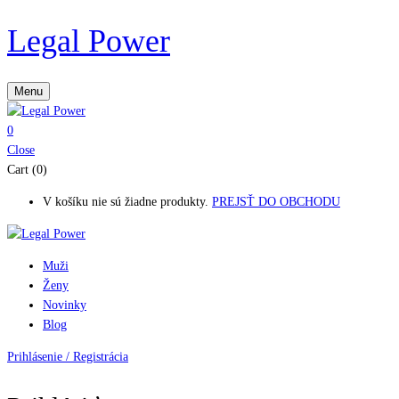
Legal Power
Menu
0
Close
Cart (0)
V košíku nie sú žiadne produkty.
PREJSŤ DO OBCHODU
Muži
Ženy
Novinky
Blog
Prihlásenie / Registrácia