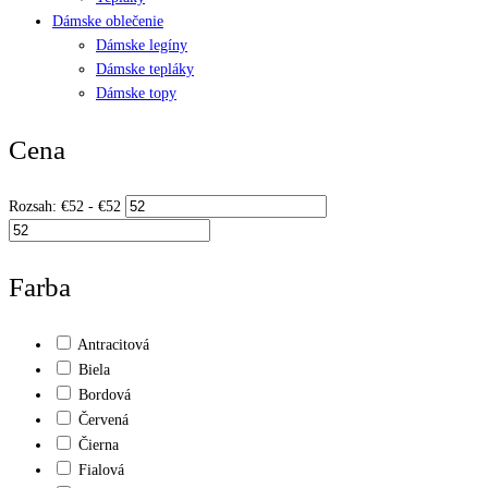
Dámske oblečenie
Dámske legíny
Dámske tepláky
Dámske topy
Cena
Rozsah:
€
52
- €
52
Farba
Antracitová
Biela
Bordová
Červená
Čierna
Fialová