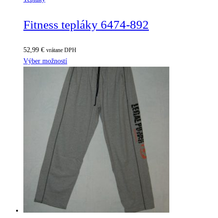
Fitness tepláky 6474-892
52,99
€
vrátane DPH
Výber možností