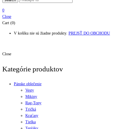
0
Close
Cart (0)
V košíku nie sú žiadne produkty.
PREJSŤ DO OBCHODU
Close
Kategórie produktov
Pánske oblečenie
Vesty
Mikiny
Rag-Topy
Tričká
Kraťasy
Tielka
Tepláky