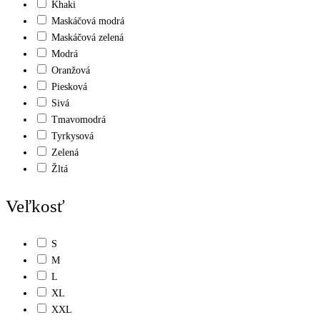
Khaki
Maskáčová modrá
Maskáčová zelená
Modrá
Oranžová
Piesková
Sivá
Tmavomodrá
Tyrkysová
Zelená
Žltá
Veľkosť
S
M
L
XL
XXL