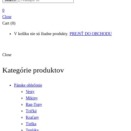
0
Close
Cart (0)
V košíku nie sú žiadne produkty.
PREJSŤ DO OBCHODU
Close
Kategórie produktov
Pánske oblečenie
Vesty
Mikiny
Rag-Topy
Tričká
Kraťasy
Tielka
Tepláky