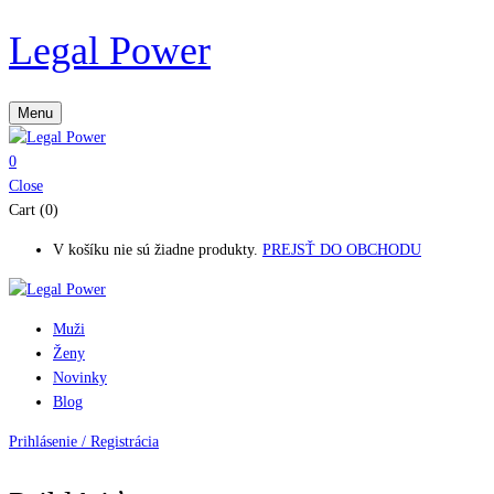
Legal Power
Menu
0
Close
Cart (0)
V košíku nie sú žiadne produkty.
PREJSŤ DO OBCHODU
Muži
Ženy
Novinky
Blog
Prihlásenie / Registrácia