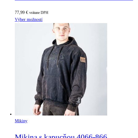
77,99
€
vrátane DPH
Výber možností
Mikiny
Mikina s kapucňou 4066-866