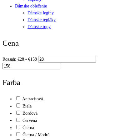
Dámske oblečenie
Dámske legíny
Dámske tepláky
Dámske topy
Cena
Rozsah:
€
28
- €
158
Farba
Antracitová
Biela
Bordová
Červená
Čierna
Čierna / Modrá