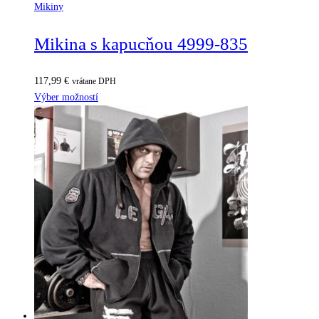
Mikiny
Mikina s kapucňou 4999-835
117,99
€
vrátane DPH
Výber možností