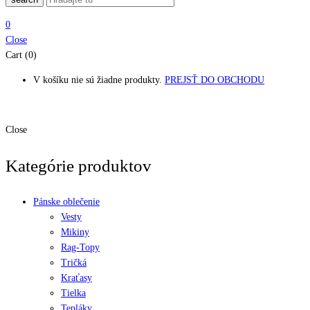
0
Close
Cart (0)
V košíku nie sú žiadne produkty.
PREJSŤ DO OBCHODU
Close
Kategórie produktov
Pánske oblečenie
Vesty
Mikiny
Rag-Topy
Tričká
Kraťasy
Tielka
Tepláky