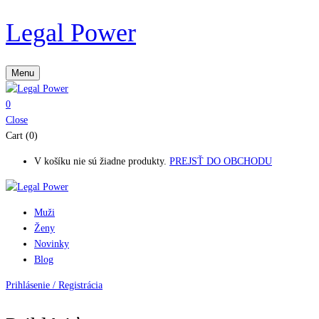
Legal Power
Menu
0
Close
Cart (0)
V košíku nie sú žiadne produkty.
PREJSŤ DO OBCHODU
Muži
Ženy
Novinky
Blog
Prihlásenie / Registrácia