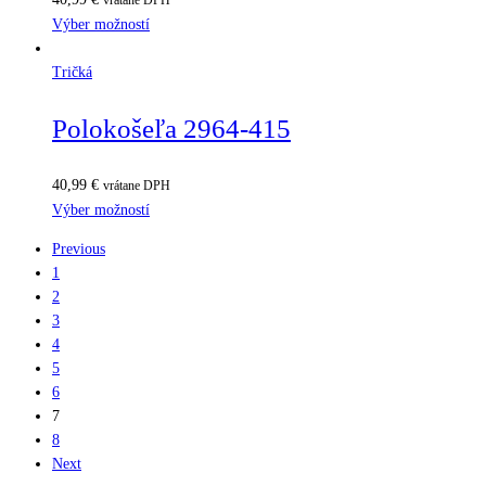
vrátane DPH
Výber možností
Tričká
Polokošeľa 2964-415
40,99
€
vrátane DPH
Výber možností
Previous
1
2
3
4
5
6
7
8
Next