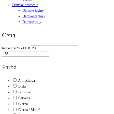
Dámske oblečenie
Dámske legíny
Dámske tepláky
Dámske topy
Cena
Rozsah:
€
28
- €
158
Farba
Antracitová
Biela
Bordová
Červená
Čierna
Čierna / Modrá