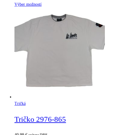
Výber možností
Tričká
Tričko 2976-865
40,99
€