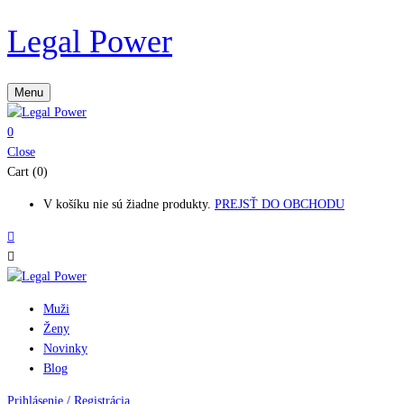
Legal Power
Menu
0
Close
Cart (0)
V košíku nie sú žiadne produkty.
PREJSŤ DO OBCHODU
Muži
Ženy
Novinky
Blog
Prihlásenie / Registrácia