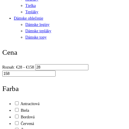
Tielka
Tepláky
Dámske oblečenie
Dámske legíny
Dámske tepláky
Dámske topy
Cena
Rozsah:
€
28
- €
158
Farba
Antracitová
Biela
Bordová
Červená