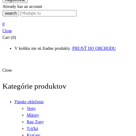
Already has an account
search
0
Close
Cart (0)
V košíku nie sú žiadne produkty.
PREJSŤ DO OBCHODU
Close
Kategórie produktov
Pánske oblečenie
Vesty
Mikiny
Rag-Topy
Tričká
Kraťasy