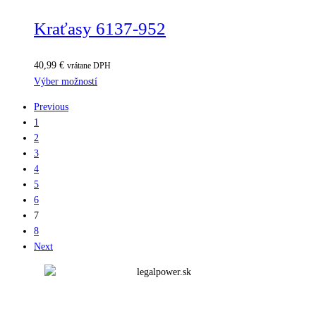
Kraťasy 6137-952
40,99
€
vrátane DPH
Výber možností
Previous
1
2
3
4
5
6
7
8
Next