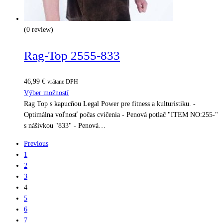
(0 review)
Rag-Top 2555-833
46,99
€
vrátane DPH
Výber možností
Rag Top s kapucňou Legal Power pre fitness a kulturistiku. -
Optimálna voľnosť počas cvičenia - Penová potlač "ITEM NO:255-"
s nášivkou "833" - Penová…
Previous
1
2
3
4
5
6
7