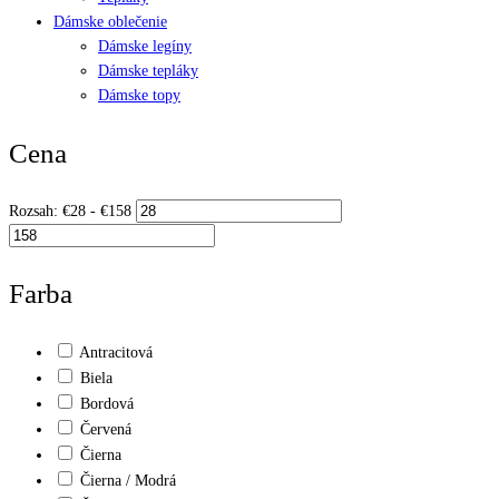
Dámske oblečenie
Dámske legíny
Dámske tepláky
Dámske topy
Cena
Rozsah:
€
28
- €
158
Farba
Antracitová
Biela
Bordová
Červená
Čierna
Čierna / Modrá