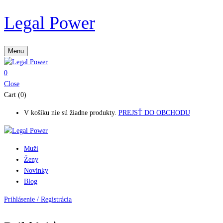
Legal Power
Menu
0
Close
Cart (0)
V košíku nie sú žiadne produkty.
PREJSŤ DO OBCHODU
Muži
Ženy
Novinky
Blog
Prihlásenie / Registrácia