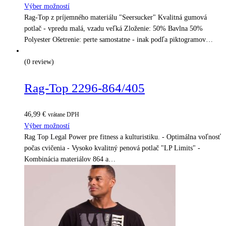
Výber možností
Rag-Top z príjemného materiálu "Seersucker" Kvalitná gumová
potlač - vpredu malá, vzadu veľká Zloženie: 50% Bavlna 50%
Polyester Ošetrenie: perte samostatne - inak podľa piktogramov…
(0 review)
Rag-Top 2296-864/405
46,99
€
vrátane DPH
Výber možností
Rag Top Legal Power pre fitness a kulturistiku. - Optimálna voľnosť
počas cvičenia - Vysoko kvalitný penová potlač "LP Limits" -
Kombinácia materiálov 864 a…