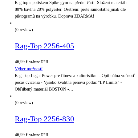
Rag top s potiskem Spike gym na přední části. Složení materiálu:
80% bavlna 20% polyester. Ošetření: perte samostatně,jinak dle
piktogramů na výrobku. Doprava ZDARMA!
(0 review)
Rag-Top 2256-405
46,99
€
vrátane DPH
Výber možností
Rag Top Legal Power pre fitness a kulturistiku. - Optimálna voľnosť
počas cvičenia - Vysoko kvalitná penová potlač "LP Limits" -
Obľúbený materiál BOSTON -…
(0 review)
Rag-Top 2256-830
46,99
€
vrátane DPH