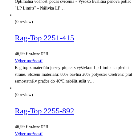
Optimálna voľnosť počas cvičenia - Vysoko kvalitná penová potlač
"LP Limits" - Nášivka LP…
(0 review)
Rag-Top 2251-415
46,99
€
vrátane DPH
Výber možností
Rag top z materiálu jersey-piquet s výšivkou Lp Limits na přední
straně. Složení materiálu: 80% bavlna 20% polyester Ošetření: prát
samostatně,v pračce do 40ºC,nebělit,sušit v…
(0 review)
Rag-Top 2255-892
46,99
€
vrátane DPH
Výber možností