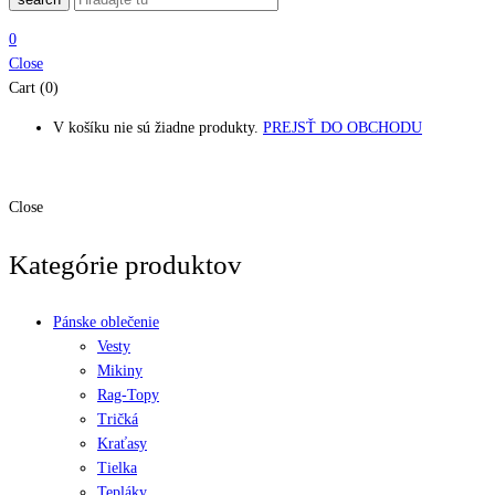
0
Close
Cart (0)
V košíku nie sú žiadne produkty.
PREJSŤ DO OBCHODU
Close
Kategórie produktov
Pánske oblečenie
Vesty
Mikiny
Rag-Topy
Tričká
Kraťasy
Tielka
Tepláky