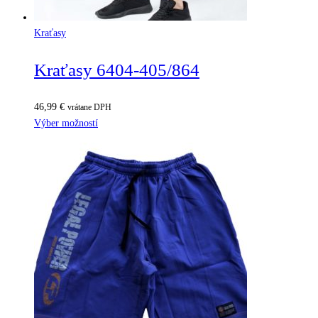
Kraťasy
Kraťasy 6404-405/864
46,99
€
vrátane DPH
Výber možností