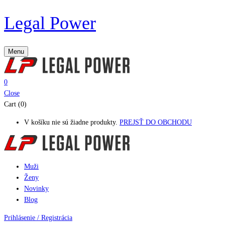
Legal Power
Menu
0
Close
Cart (0)
V košíku nie sú žiadne produkty.
PREJSŤ DO OBCHODU
Muži
Ženy
Novinky
Blog
Prihlásenie / Registrácia