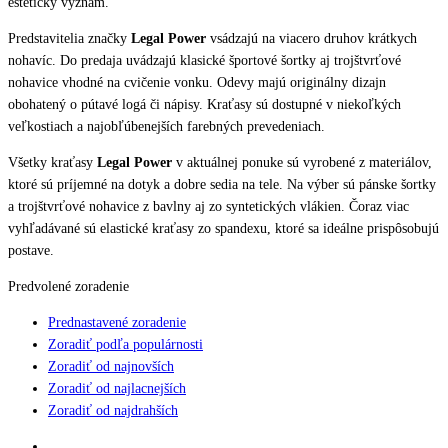
estetický význam.
Predstavitelia značky
Legal Power
vsádzajú na viacero druhov krátkych
nohavíc. Do predaja uvádzajú klasické športové šortky aj trojštvrťové
nohavice vhodné na cvičenie vonku. Odevy majú originálny dizajn
obohatený o pútavé logá či nápisy. Kraťasy sú dostupné v niekoľkých
veľkostiach a najobľúbenejších farebných prevedeniach.
Všetky kraťasy
Legal Power
v aktuálnej ponuke sú vyrobené z materiálov,
ktoré sú príjemné na dotyk a dobre sedia na tele. Na výber sú pánske šortky
a trojštvrťové nohavice z bavlny aj zo syntetických vlákien. Čoraz viac
vyhľadávané sú elastické kraťasy zo spandexu, ktoré sa ideálne prispôsobujú
postave.
Predvolené zoradenie
Prednastavené zoradenie
Zoradiť podľa populárnosti
Zoradiť od najnovších
Zoradiť od najlacnejších
Zoradiť od najdrahších