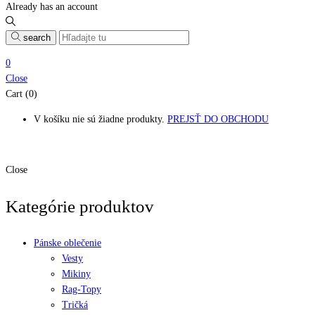
Already has an account
search
0
Close
Cart (0)
V košíku nie sú žiadne produkty.
PREJSŤ DO OBCHODU
Close
Kategórie produktov
Pánske oblečenie
Vesty
Mikiny
Rag-Topy
Tričká