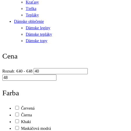
Kraťasy
Tielka
Tepláky
Dámske oblečenie
Dámske legíny
Dámske tepláky
Dámske topy
Cena
Rozsah:
€
40
- €
48
Farba
Červená
Čierna
Khaki
Maskáčová modrá