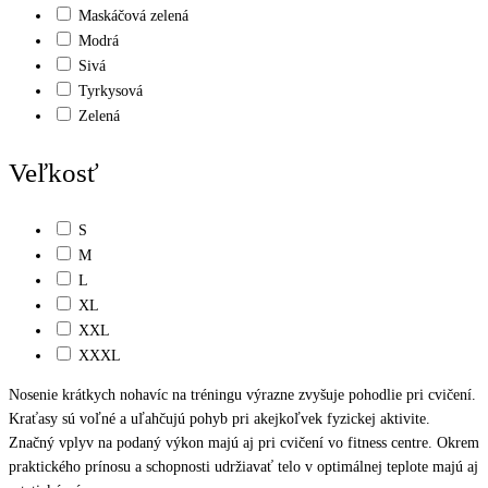
Maskáčová zelená
Modrá
Sivá
Tyrkysová
Zelená
Veľkosť
S
M
L
XL
XXL
XXXL
Nosenie krátkych nohavíc na tréningu výrazne zvyšuje pohodlie pri cvičení.
Kraťasy sú voľné a uľahčujú pohyb pri akejkoľvek fyzickej aktivite.
Značný vplyv na podaný výkon majú aj pri cvičení vo fitness centre. Okrem
praktického prínosu a schopnosti udržiavať telo v optimálnej teplote majú aj