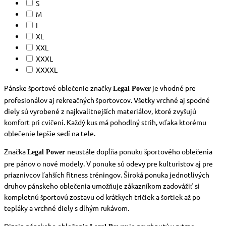
S
M
L
XL
XXL
XXXL
XXXXL
Pánske športové oblečenie značky
je vhodné pre
Legal Power
profesionálov aj rekreačných športovcov. Všetky vrchné aj spodné
diely sú vyrobené z najkvalitnejších materiálov, ktoré zvyšujú
komfort pri cvičení. Každý kus má pohodlný strih, vďaka ktorému
oblečenie lepšie sedí na tele.
Značka
neustále dopĺňa ponuku športového oblečenia
Legal Power
pre pánov o nové modely. V ponuke sú odevy pre kulturistov aj pre
priaznivcov ľahších fitness tréningov. Široká ponuka jednotlivých
druhov pánskeho oblečenia umožňuje zákazníkom zadovážiť si
kompletnú športovú zostavu od krátkych tričiek a šortiek až po
tepláky a vrchné diely s dlhým rukávom.
Dizajn pánskeho oblečenia
je navrhnutý v rytme