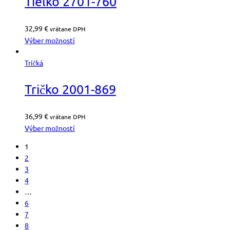
Tielko 2701-760
32,99
€
vrátane DPH
Výber možností
Tričká
Tričko 2001-869
36,99
€
vrátane DPH
Výber možností
1
2
3
4
…
6
7
8