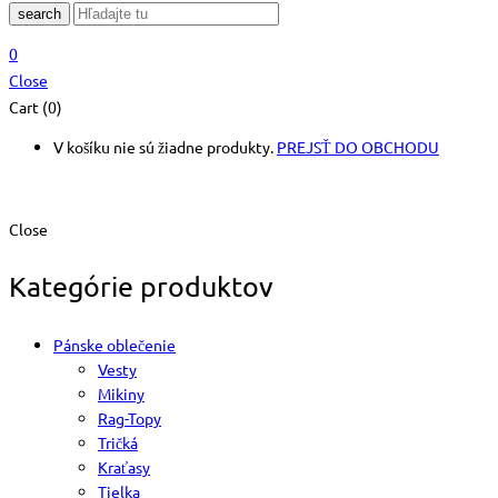
search
0
Close
Cart (0)
V košíku nie sú žiadne produkty.
PREJSŤ DO OBCHODU
Close
Kategórie produktov
Pánske oblečenie
Vesty
Mikiny
Rag-Topy
Tričká
Kraťasy
Tielka