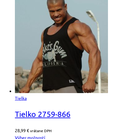
Tielka
Tielko 2759-866
28,99
€
vrátane DPH
Výber možností