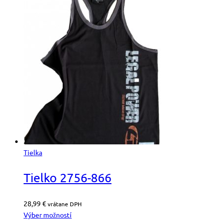
Tielka
Tielko 2756-866
28,99
€
vrátane DPH
Výber možností